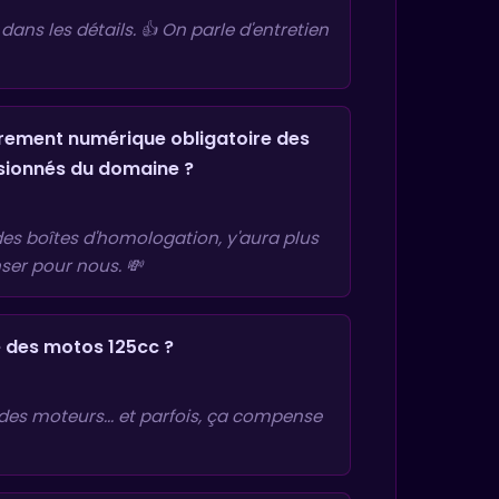
ans les détails. 👍 On parle d'entretien
strement numérique obligatoire des
ssionnés du domaine ?
 des boîtes d'homologation, y'aura plus
nser pour nous. 💸
é des motos 125cc ?
ur des moteurs... et parfois, ça compense